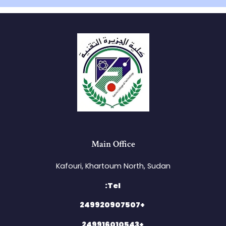
Main Office
Kafouri, Khartoum North, Sudan​
Tel:
+249920907507
+249916010543