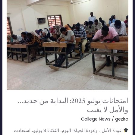
2025:
البداية
من
جديد…
والأمل
لا
يغيب
امتحانات يوليو 2025: البداية من جديد…
والأمل لا يغيب
College News
/
gezira
عودة الأمل… وعودة الحياة! اليوم، الثلاثاء 8 يوليو، استعادت