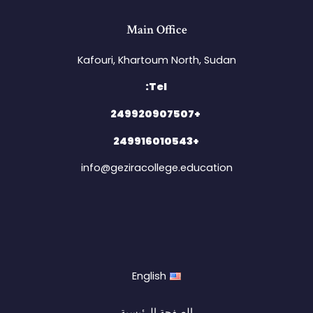
Main Office
Kafouri, Khartoum North, Sudan​
Tel:
+249920907507
+249916010543
info@geziracollege.education
English
الصفحة الرئيسية